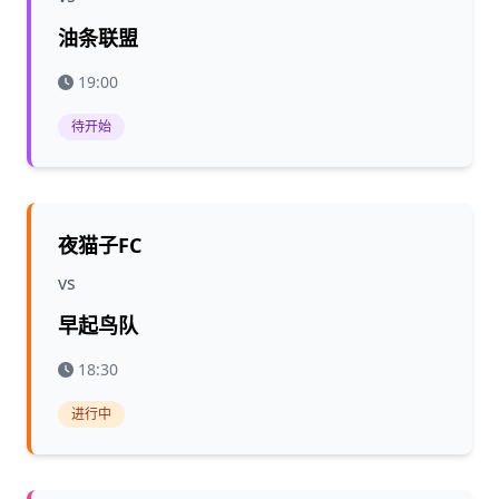
油条联盟
19:00
待开始
夜猫子FC
vs
早起鸟队
18:30
进行中