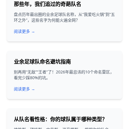
那些年，我们追过的奇葩队名
盘点历年最出圈的业余足球队名称，从“我爱吃火锅”到“五
环之外”，这些名字为何能火遍全网？
阅读更多 →
业余足球队命名避坑指南
别再用“无敌”“王者”了！2026年最忌讳的10个命名雷区，
看完少踩80%的坑。
阅读更多 →
从队名看性格：你的球队属于哪种类型？