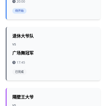
20:00
待开始
退休大爷队
vs
广场舞冠军
17:45
已完成
隔壁王大爷
vs