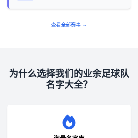
查看全部赛事 →
为什么选择我们的业余足球队
名字大全？