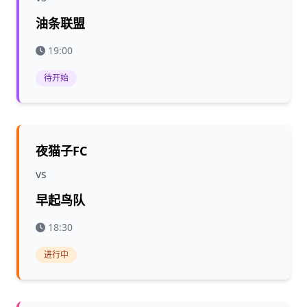
油条联盟
19:00
待开始
夜猫子FC
vs
早起鸟队
18:30
进行中