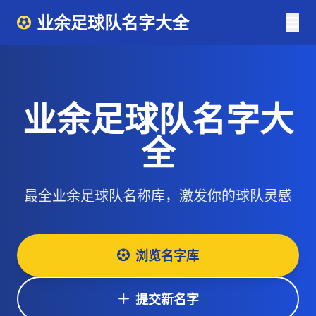
业余足球队名字大全
业余足球队名字大
全
最全业余足球队名称库，激发你的球队灵感
浏览名字库
提交新名字