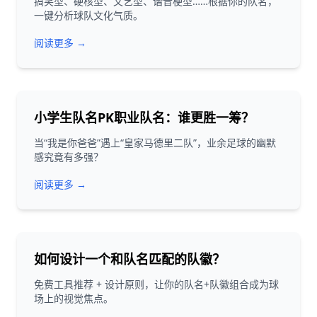
搞笑型、硬核型、文艺型、谐音梗型……根据你的队名，
一键分析球队文化气质。
阅读更多 →
小学生队名PK职业队名：谁更胜一筹？
当“我是你爸爸”遇上“皇家马德里二队”，业余足球的幽默
感究竟有多强？
阅读更多 →
如何设计一个和队名匹配的队徽？
免费工具推荐 + 设计原则，让你的队名+队徽组合成为球
场上的视觉焦点。