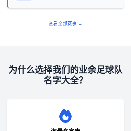
查看全部赛事 →
为什么选择我们的业余足球队
名字大全？