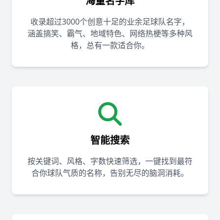
海量名字库
收录超过3000个创意十足的业余足球队名字，
涵盖搞笑、霸气、地域特色、网络热梗等多种风
格，总有一款适合你。
智能搜索
按关键词、风格、字数快速筛选，一键找到最符
合你球队气质的名称，告别无尽的脑洞消耗。