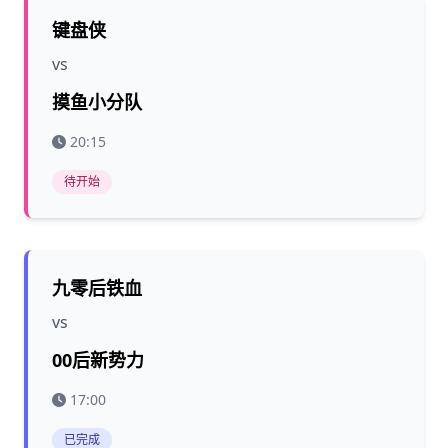
键盘侠
vs
摸鱼小分队
20:15
待开始
九零后铁血
vs
00后新势力
17:00
已完成