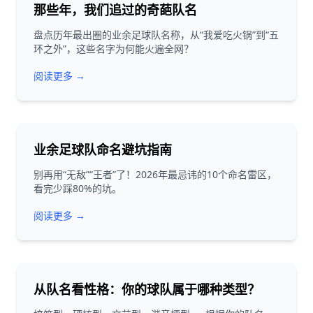
那些年，我们追过的奇葩队名
盘点历年最出圈的业余足球队名称，从“我爱吃火锅”到“五
环之外”，这些名字为何能火遍全网？
阅读更多 →
业余足球队命名避坑指南
别再用“无敌”“王者”了！2026年最忌讳的10个命名雷区，
看完少踩80%的坑。
阅读更多 →
从队名看性格：你的球队属于哪种类型？