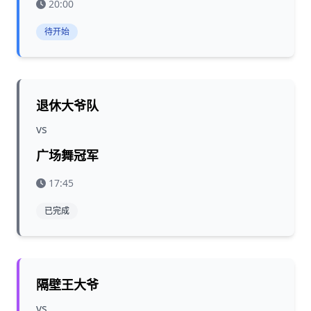
20:00
待开始
退休大爷队
vs
广场舞冠军
17:45
已完成
隔壁王大爷
vs