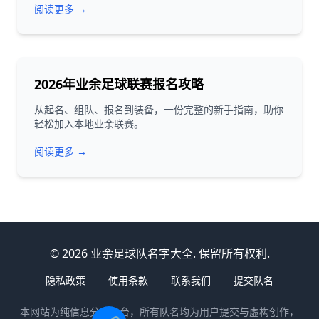
阅读更多 →
2026年业余足球联赛报名攻略
从起名、组队、报名到装备，一份完整的新手指南，助你
轻松加入本地业余联赛。
阅读更多 →
© 2026 业余足球队名字大全. 保留所有权利.
隐私政策
使用条款
联系我们
提交队名
本网站为纯信息分享平台，所有队名均为用户提交与虚构创作，