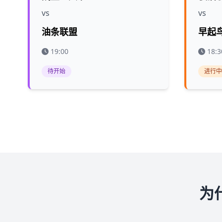
vs
vs
油条联盟
早起
19:00
18:3
待开始
进行中
为