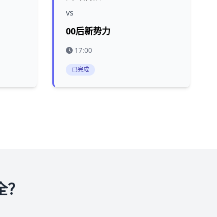
vs
00后新势力
17:00
已完成
全？