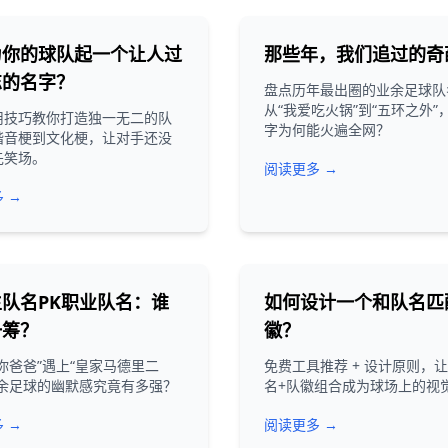
为你的球队起一个让人过
那些年，我们追过的奇
忘的名字？
盘点历年最出圈的业余足球队
从“我爱吃火锅”到“五环之外”
用技巧教你打造独一无二的队
字为何能火遍全网？
谐音梗到文化梗，让对手还没
先笑场。
阅读更多 →
 →
队名PK职业队名：谁
如何设计一个和队名匹
一筹？
徽？
你爸爸”遇上“皇家马德里二
免费工具推荐 + 设计原则，
业余足球的幽默感究竟有多强？
名+队徽组合成为球场上的视
 →
阅读更多 →