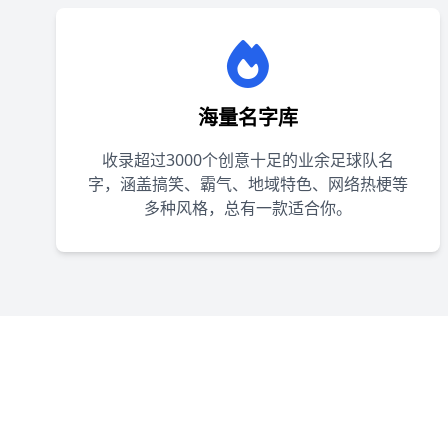
海量名字库
收录超过3000个创意十足的业余足球队名
字，涵盖搞笑、霸气、地域特色、网络热梗等
多种风格，总有一款适合你。