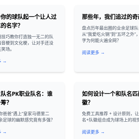
为你的球队起一个让人过
那些年，我们追过的奇
忘的名字？
盘点历年最出圈的业余足球队
从“我爱吃火锅”到“五环之外”
用技巧教你打造独一无二的队
字为何能火遍全网？
谐音梗到文化梗，让对手还没
先笑场。
阅读更多 →
 →
队名PK职业队名：谁
如何设计一个和队名匹
一筹？
徽？
你爸爸”遇上“皇家马德里二
免费工具推荐 + 设计原则，
业余足球的幽默感究竟有多强？
名+队徽组合成为球场上的视
 →
阅读更多 →