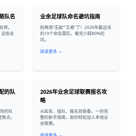
葩队名
业余足球队命名避坑指南
名称，
别再用“无敌”“王者”了！2026年最忌讳
，这些名
的10个命名雷区，看完少踩80%的
坑。
阅读更多 →
配的队
2026年业余足球联赛报名攻
略
让你的队
从起名、组队、报名到装备，一份完
觉焦点。
整的新手指南，助你轻松加入本地业
余联赛。
阅读更多 →