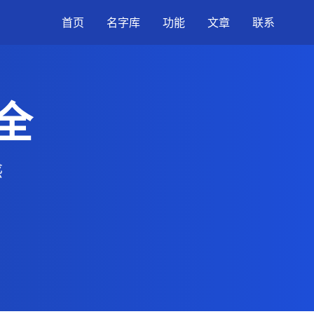
首页
名字库
功能
文章
联系
全
感