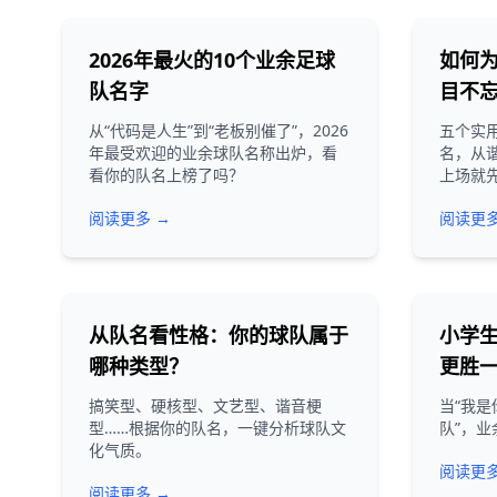
2026年最火的10个业余足球
如何
队名字
目不
从“代码是人生”到“老板别催了”，2026
五个实
年最受欢迎的业余球队名称出炉，看
名，从
看你的队名上榜了吗？
上场就
阅读更多 →
阅读更多
从队名看性格：你的球队属于
小学生
哪种类型？
更胜
搞笑型、硬核型、文艺型、谐音梗
当“我是
型……根据你的队名，一键分析球队文
队”，
化气质。
阅读更多
阅读更多 →