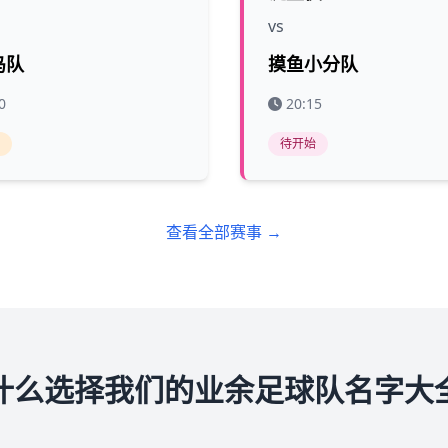
vs
鸟队
摸鱼小分队
0
20:15
待开始
查看全部赛事 →
什么选择我们的业余足球队名字大