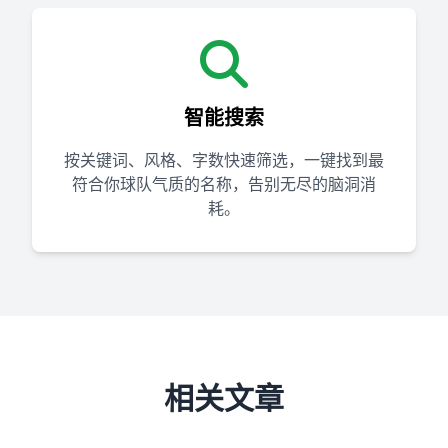
智能搜索
按关键词、风格、字数快速筛选，一键找到最
符合你球队气质的名称，告别无尽的脑洞消
耗。
相关文章