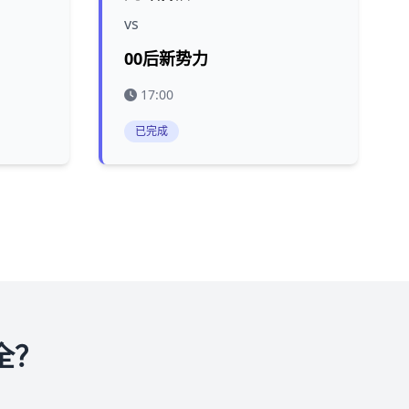
vs
00后新势力
17:00
已完成
全？