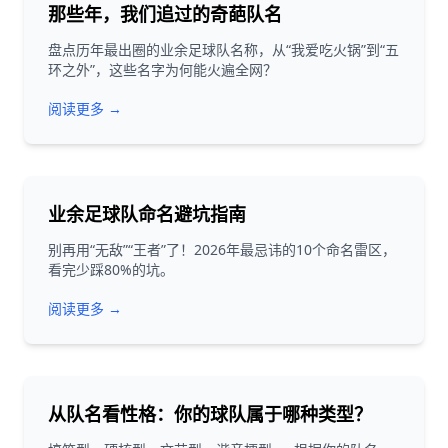
那些年，我们追过的奇葩队名
盘点历年最出圈的业余足球队名称，从“我爱吃火锅”到“五
环之外”，这些名字为何能火遍全网？
阅读更多 →
业余足球队命名避坑指南
别再用“无敌”“王者”了！2026年最忌讳的10个命名雷区，
看完少踩80%的坑。
阅读更多 →
从队名看性格：你的球队属于哪种类型？