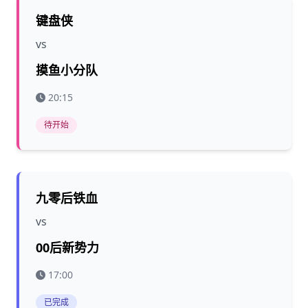
键盘侠
vs
摸鱼小分队
20:15
待开始
九零后铁血
vs
00后新势力
17:00
已完成