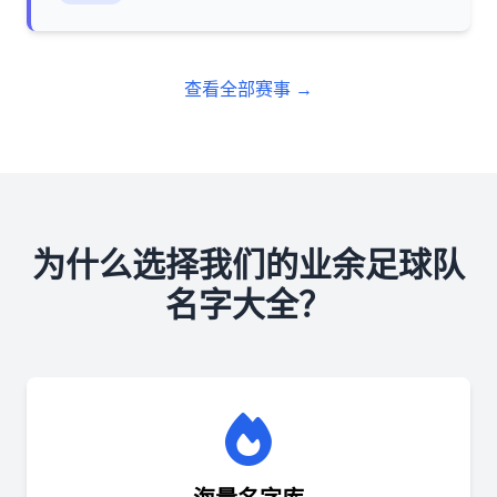
查看全部赛事 →
为什么选择我们的业余足球队
名字大全？