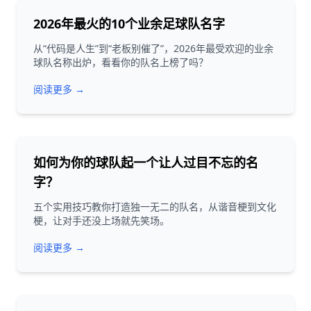
2026年最火的10个业余足球队名字
从“代码是人生”到“老板别催了”，2026年最受欢迎的业余
球队名称出炉，看看你的队名上榜了吗？
阅读更多 →
如何为你的球队起一个让人过目不忘的名
字？
五个实用技巧教你打造独一无二的队名，从谐音梗到文化
梗，让对手还没上场就先笑场。
阅读更多 →