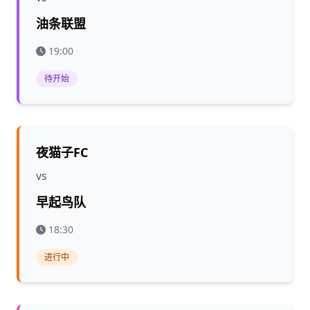
油条联盟
19:00
待开始
夜猫子FC
vs
早起鸟队
18:30
进行中