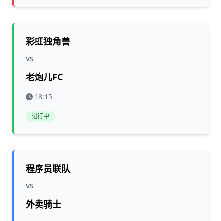
彩虹独角兽
vs
老炮儿FC
18:15
进行中
程序员联队
vs
外卖骑士