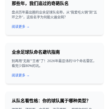
那些年，我们追过的奇葩队名
盘点历年最出圈的业余足球队名称，从“我爱吃火锅”到“五
环之外”，这些名字为何能火遍全网？
阅读更多 →
业余足球队命名避坑指南
别再用“无敌”“王者”了！2026年最忌讳的10个命名雷区，
看完少踩80%的坑。
阅读更多 →
从队名看性格：你的球队属于哪种类型？