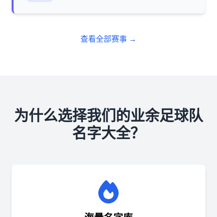
查看全部赛事 →
为什么选择我们的业余足球队
名字大全？