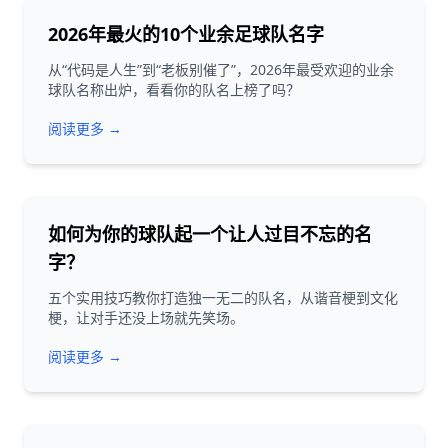
2026年最火的10个业余足球队名字
从“代码是人生”到“老板别催了”，2026年最受欢迎的业余
球队名称出炉，看看你的队名上榜了吗？
阅读更多 →
如何为你的球队起一个让人过目不忘的名
字？
五个实用技巧教你打造独一无二的队名，从谐音梗到文化
梗，让对手还没上场就先笑场。
阅读更多 →