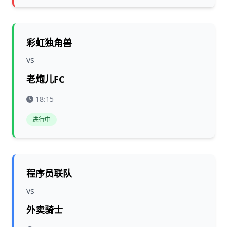
彩虹独角兽
vs
老炮儿FC
18:15
进行中
程序员联队
vs
外卖骑士