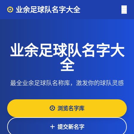
业余足球队名字大全
业余足球队名字大
全
最全业余足球队名称库，激发你的球队灵感
浏览名字库
提交新名字