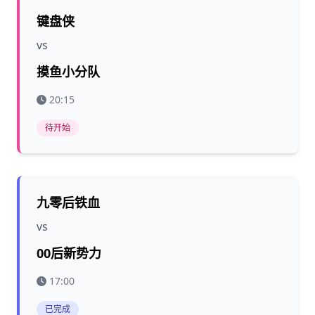
键盘侠
vs
摸鱼小分队
20:15
待开始
九零后铁血
vs
00后新势力
17:00
已完成