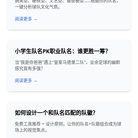
搞笑型、硬核型、文艺型、谐音梗型……根据你的队名，
一键分析球队文化气质。
阅读更多 →
小学生队名PK职业队名：谁更胜一筹？
当“我是你爸爸”遇上“皇家马德里二队”，业余足球的幽默
感究竟有多强？
阅读更多 →
如何设计一个和队名匹配的队徽？
免费工具推荐 + 设计原则，让你的队名+队徽组合成为球
场上的视觉焦点。