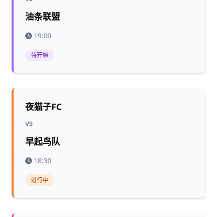
油条联盟
19:00
待开始
夜猫子FC
vs
早起鸟队
18:30
进行中