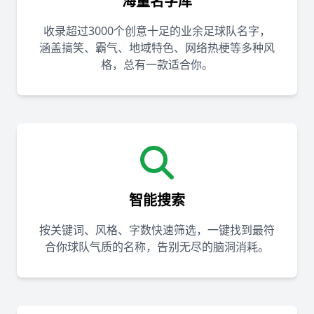
海量名字库
收录超过3000个创意十足的业余足球队名字，
涵盖搞笑、霸气、地域特色、网络热梗等多种风
格，总有一款适合你。
智能搜索
按关键词、风格、字数快速筛选，一键找到最符
合你球队气质的名称，告别无尽的脑洞消耗。