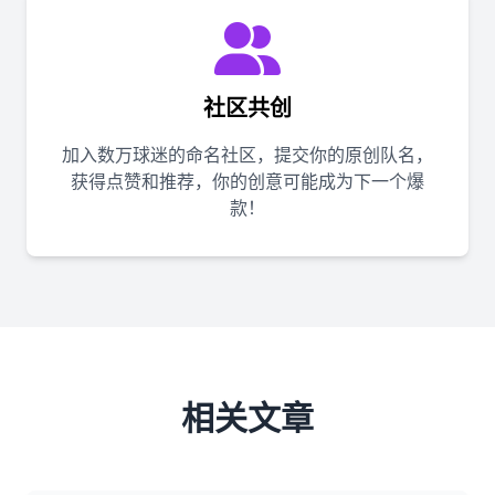
社区共创
加入数万球迷的命名社区，提交你的原创队名，
获得点赞和推荐，你的创意可能成为下一个爆
款！
相关文章