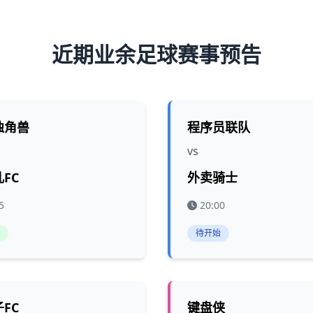
近期业余足球赛事预告
独角兽
程序员联队
vs
FC
外卖骑士
5
20:00
待开始
FC
键盘侠