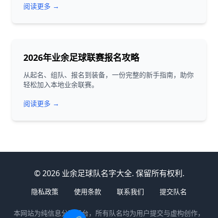
阅读更多 →
2026年业余足球联赛报名攻略
从起名、组队、报名到装备，一份完整的新手指南，助你
轻松加入本地业余联赛。
阅读更多 →
© 2026 业余足球队名字大全. 保留所有权利.
隐私政策
使用条款
联系我们
提交队名
本网站为纯信息分享平台，所有队名均为用户提交与虚构创作，