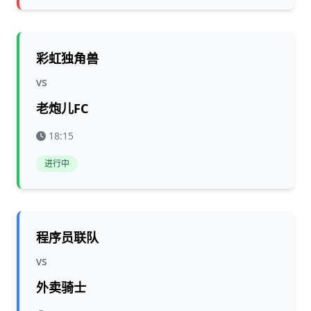
彩虹独角兽
vs
老炮儿FC
18:15
进行中
程序员联队
vs
外卖骑士