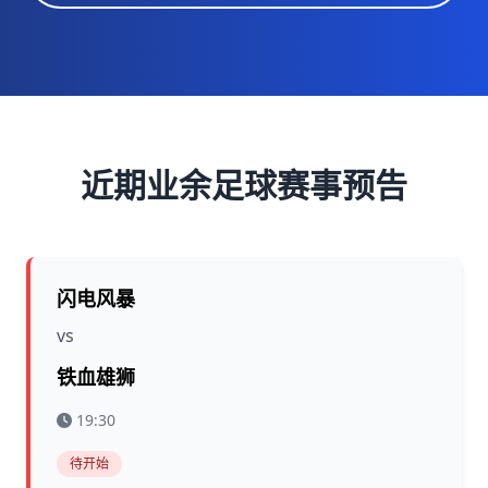
近期业余足球赛事预告
闪电风暴
vs
铁血雄狮
19:30
待开始