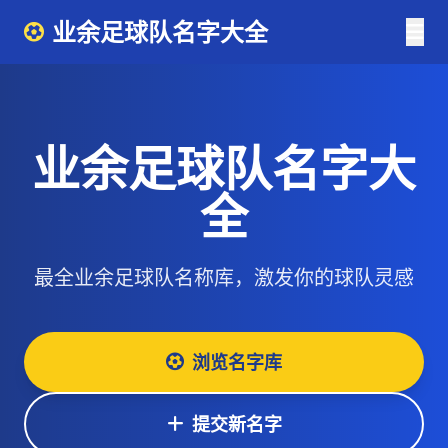
业余足球队名字大全
业余足球队名字大
全
最全业余足球队名称库，激发你的球队灵感
浏览名字库
提交新名字