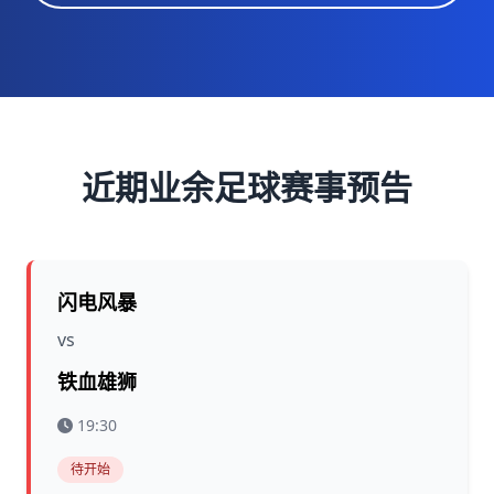
近期业余足球赛事预告
闪电风暴
vs
铁血雄狮
19:30
待开始