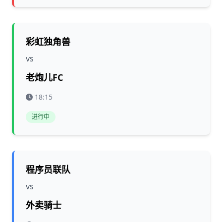
彩虹独角兽
vs
老炮儿FC
18:15
进行中
程序员联队
vs
外卖骑士