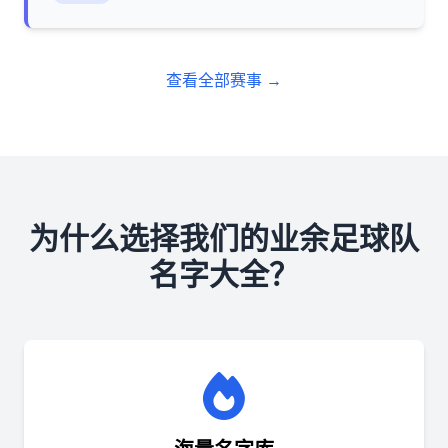
查看全部赛事 →
为什么选择我们的业余足球队
名字大全？