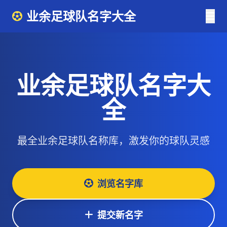
业余足球队名字大全
业余足球队名字大
全
最全业余足球队名称库，激发你的球队灵感
浏览名字库
提交新名字