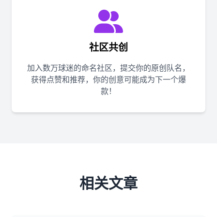
社区共创
加入数万球迷的命名社区，提交你的原创队名，
获得点赞和推荐，你的创意可能成为下一个爆
款！
相关文章