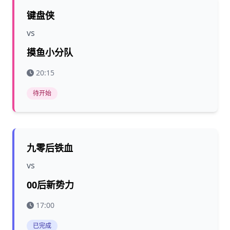
键盘侠
vs
摸鱼小分队
20:15
待开始
九零后铁血
vs
00后新势力
17:00
已完成