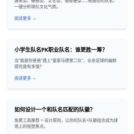
搞笑型、硬核型、文艺型、谐音梗型……根据你的队名，
一键分析球队文化气质。
阅读更多 →
小学生队名PK职业队名：谁更胜一筹？
当“我是你爸爸”遇上“皇家马德里二队”，业余足球的幽默
感究竟有多强？
阅读更多 →
如何设计一个和队名匹配的队徽？
免费工具推荐 + 设计原则，让你的队名+队徽组合成为球
场上的视觉焦点。