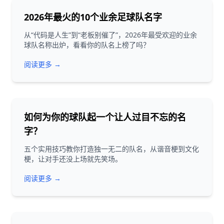
2026年最火的10个业余足球队名字
从“代码是人生”到“老板别催了”，2026年最受欢迎的业余
球队名称出炉，看看你的队名上榜了吗？
阅读更多 →
如何为你的球队起一个让人过目不忘的名
字？
五个实用技巧教你打造独一无二的队名，从谐音梗到文化
梗，让对手还没上场就先笑场。
阅读更多 →