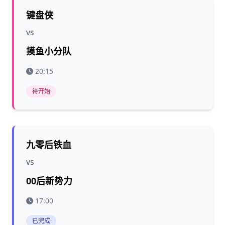
键盘侠
vs
摸鱼小分队
20:15
待开始
九零后铁血
vs
00后新势力
17:00
已完成