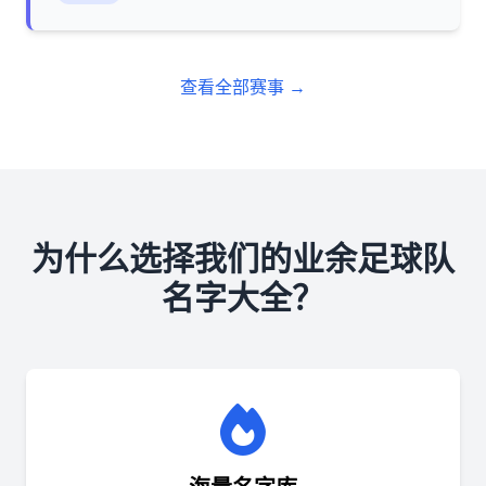
查看全部赛事 →
为什么选择我们的业余足球队
名字大全？