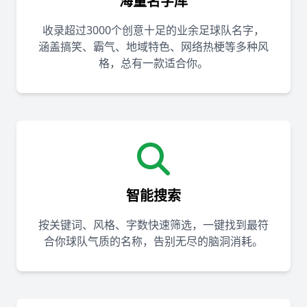
海量名字库
收录超过3000个创意十足的业余足球队名字，
涵盖搞笑、霸气、地域特色、网络热梗等多种风
格，总有一款适合你。
智能搜索
按关键词、风格、字数快速筛选，一键找到最符
合你球队气质的名称，告别无尽的脑洞消耗。