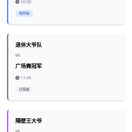
20:00
待开始
退休大爷队
vs
广场舞冠军
17:45
已完成
隔壁王大爷
vs