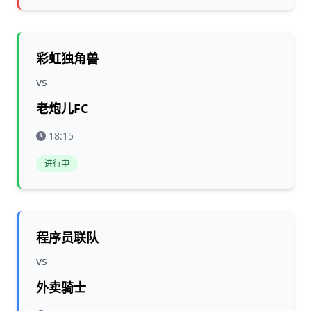
彩虹独角兽
vs
老炮儿FC
18:15
进行中
程序员联队
vs
外卖骑士