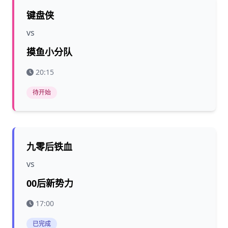
键盘侠
vs
摸鱼小分队
20:15
待开始
九零后铁血
vs
00后新势力
17:00
已完成