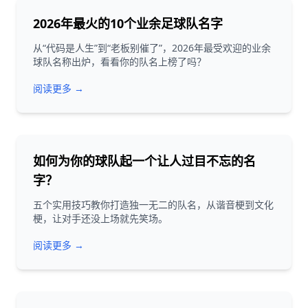
2026年最火的10个业余足球队名字
从“代码是人生”到“老板别催了”，2026年最受欢迎的业余
球队名称出炉，看看你的队名上榜了吗？
阅读更多 →
如何为你的球队起一个让人过目不忘的名
字？
五个实用技巧教你打造独一无二的队名，从谐音梗到文化
梗，让对手还没上场就先笑场。
阅读更多 →