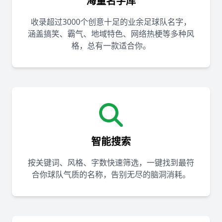
海量名字库
收录超过3000个创意十足的业余足球队名字，
涵盖搞笑、霸气、地域特色、网络热梗等多种风
格，总有一款适合你。
智能搜索
按关键词、风格、字数快速筛选，一键找到最符
合你球队气质的名称，告别无尽的脑洞消耗。