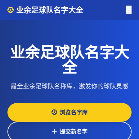
业余足球队名字大全
业余足球队名字大
全
最全业余足球队名称库，激发你的球队灵感
浏览名字库
提交新名字