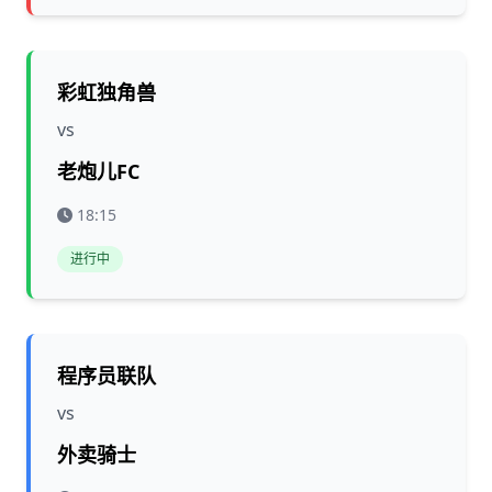
彩虹独角兽
vs
老炮儿FC
18:15
进行中
程序员联队
vs
外卖骑士