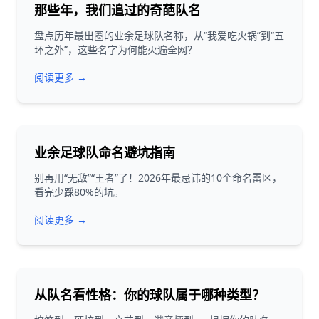
那些年，我们追过的奇葩队名
盘点历年最出圈的业余足球队名称，从“我爱吃火锅”到“五
环之外”，这些名字为何能火遍全网？
阅读更多 →
业余足球队命名避坑指南
别再用“无敌”“王者”了！2026年最忌讳的10个命名雷区，
看完少踩80%的坑。
阅读更多 →
从队名看性格：你的球队属于哪种类型？