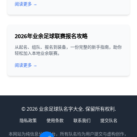
阅读更多 →
2026年业余足球联赛报名攻略
从起名、组队、报名到装备，一份完整的新手指南，助你
轻松加入本地业余联赛。
阅读更多 →
© 2026 业余足球队名字大全. 保留所有权利.
隐私政策
使用条款
联系我们
提交队名
本网站为纯信息分享平台，所有队名均为用户提交与虚构创作，