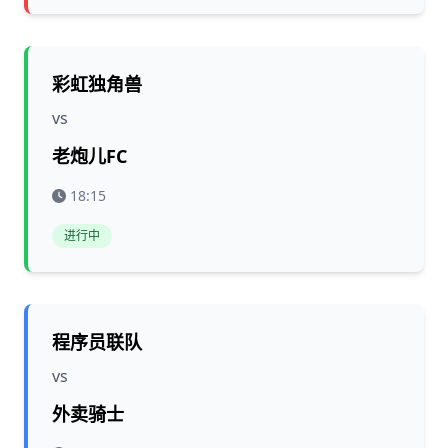
彩虹独角兽
vs
老炮儿FC
18:15
进行中
程序员联队
vs
外卖骑士