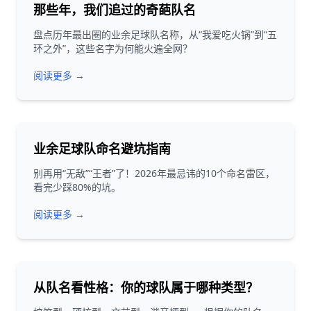
那些年，我们追过的奇葩队名
盘点历年最出圈的业余足球队名称，从“我爱吃火锅”到“五
环之外”，这些名字为何能火遍全网？
阅读更多 →
业余足球队命名避坑指南
别再用“无敌”“王者”了！2026年最忌讳的10个命名雷区，
看完少踩80%的坑。
阅读更多 →
从队名看性格：你的球队属于哪种类型？