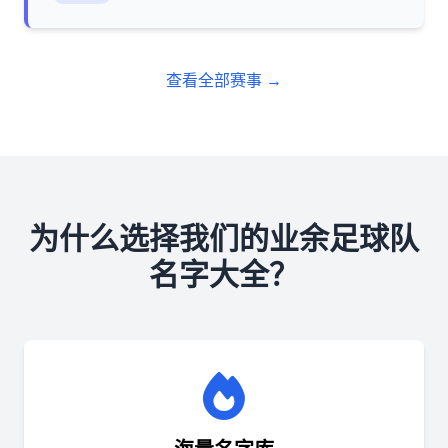
查看全部赛事 →
为什么选择我们的业余足球队
名字大全？