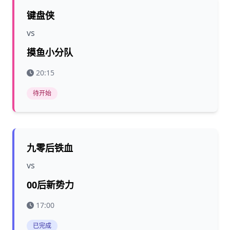
键盘侠
vs
摸鱼小分队
20:15
待开始
九零后铁血
vs
00后新势力
17:00
已完成