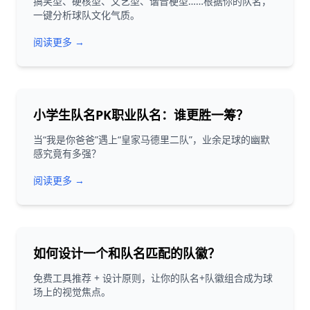
搞笑型、硬核型、文艺型、谐音梗型……根据你的队名，
一键分析球队文化气质。
阅读更多 →
小学生队名PK职业队名：谁更胜一筹？
当“我是你爸爸”遇上“皇家马德里二队”，业余足球的幽默
感究竟有多强？
阅读更多 →
如何设计一个和队名匹配的队徽？
免费工具推荐 + 设计原则，让你的队名+队徽组合成为球
场上的视觉焦点。