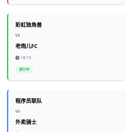
彩虹独角兽
vs
老炮儿FC
18:15
进行中
程序员联队
vs
外卖骑士