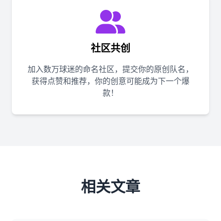
社区共创
加入数万球迷的命名社区，提交你的原创队名，
获得点赞和推荐，你的创意可能成为下一个爆
款！
相关文章