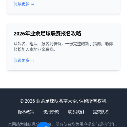
阅读更多 →
2026年业余足球联赛报名攻略
从起名、组队、报名到装备，一份完整的新手指南，助你
轻松加入本地业余联赛。
阅读更多 →
© 2026 业余足球队名字大全. 保留所有权利.
隐私政策
使用条款
联系我们
提交队名
本网站为纯信息分享平台，所有队名均为用户提交与虚构创作，