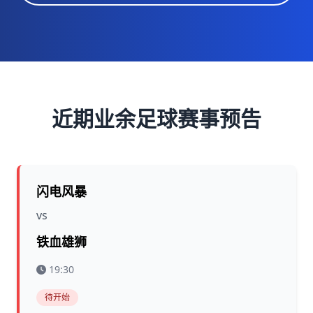
近期业余足球赛事预告
闪电风暴
vs
铁血雄狮
19:30
待开始