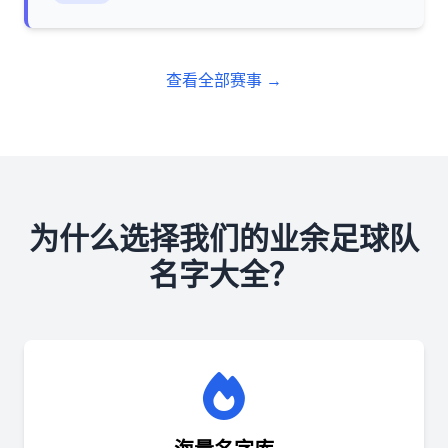
查看全部赛事 →
为什么选择我们的业余足球队
名字大全？