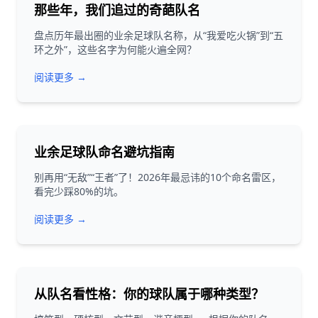
那些年，我们追过的奇葩队名
盘点历年最出圈的业余足球队名称，从“我爱吃火锅”到“五
环之外”，这些名字为何能火遍全网？
阅读更多 →
业余足球队命名避坑指南
别再用“无敌”“王者”了！2026年最忌讳的10个命名雷区，
看完少踩80%的坑。
阅读更多 →
从队名看性格：你的球队属于哪种类型？