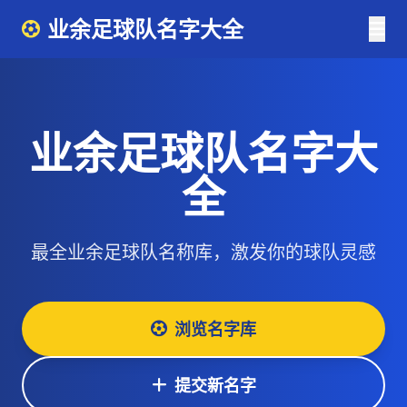
业余足球队名字大全
业余足球队名字大
全
最全业余足球队名称库，激发你的球队灵感
浏览名字库
提交新名字