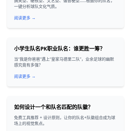
搞笑型、硬核型、文艺型、谐音梗型……根据你的队名，
一键分析球队文化气质。
阅读更多 →
小学生队名PK职业队名：谁更胜一筹？
当“我是你爸爸”遇上“皇家马德里二队”，业余足球的幽默
感究竟有多强？
阅读更多 →
如何设计一个和队名匹配的队徽？
免费工具推荐 + 设计原则，让你的队名+队徽组合成为球
场上的视觉焦点。