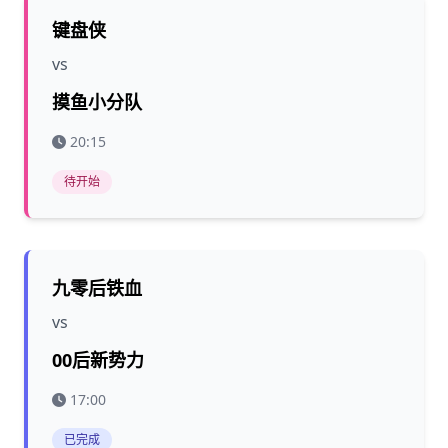
键盘侠
vs
摸鱼小分队
20:15
待开始
九零后铁血
vs
00后新势力
17:00
已完成